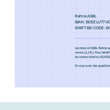
Rahna ASBL
IBAN : BCEE LU77 0
SWIFT BIC CODE : 
Les dons à l'ASBL Rahna s
revenu (L.I.R.). Pour béné
du revenu total ou €1,000
Si vous avez des questions