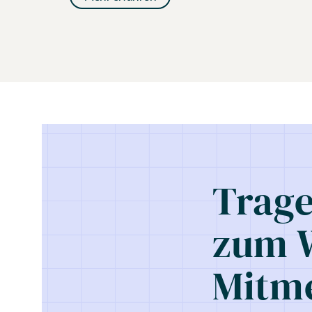
Trage
zum W
Mitme