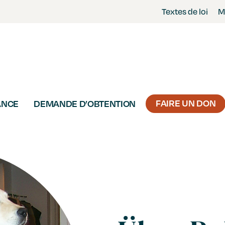
Skip
Textes de loi
M
to
main
content
FAIRE UN DON
ANCE
DEMANDE D’OBTENTION