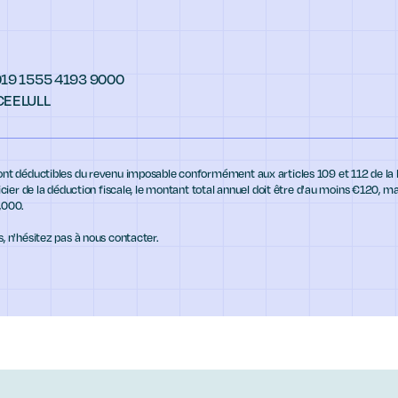
019 1555 4193 9000
BCEELULL
ont déductibles du revenu imposable conformément aux articles 109 et 112 de la lo
ficier de la déduction fiscale, le montant total annuel doit être d'au moins €120, 
,000.
, n'hésitez pas à nous contacter.