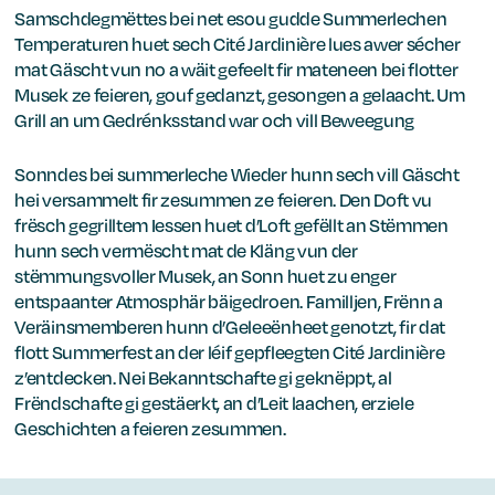
Samschdegmëttes bei net esou gudde Summerlechen
Temperaturen huet sech Cité Jardinière lues awer sécher
mat Gäscht vun no a wäit gefeelt fir mateneen bei flotter
Musek ze feieren, gouf gedanzt, gesongen a gelaacht. Um
Grill an um Gedrénksstand war och vill Beweegung
Sonndes bei summerleche Wieder hunn sech vill Gäscht
hei versammelt fir zesummen ze feieren. Den Doft vu
frësch gegrilltem Iessen huet d’Loft gefëllt an Stëmmen
hunn sech vermëscht mat de Kläng vun der
stëmmungsvoller Musek, an Sonn huet zu enger
entspaanter Atmosphär bäigedroen. Familljen, Frënn a
Veräinsmemberen hunn d’Geleeënheet genotzt, fir dat
flott Summerfest an der léif gepfleegten Cité Jardinière
z’entdecken. Nei Bekanntschafte gi geknëppt, al
Frëndschafte gi gestäerkt, an d’Leit laachen, erziele
Geschichten a feieren zesummen.