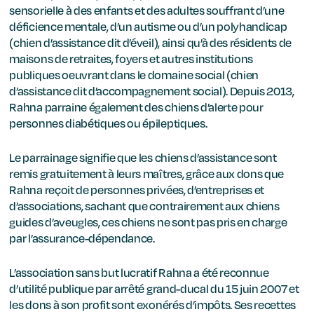
sensorielle à des enfants et des adultes souffrant d’une
déficience mentale, d’un autisme ou d’un polyhandicap
(chien d’assistance dit d’éveil), ainsi qu’à des résidents de
maisons de retraites, foyers et autres institutions
publiques oeuvrant dans le domaine social (chien
d’assistance dit d’accompagnement social). Depuis 2013,
Rahna parraine également des chiens d’alerte pour
personnes diabétiques ou épileptiques.
Le parrainage signifie que les chiens d’assistance sont
remis gratuitement à leurs maîtres, grâce aux dons que
Rahna reçoit de personnes privées, d’entreprises et
d’associations, sachant que contrairement aux chiens
guides d’aveugles, ces chiens ne sont pas pris en charge
par l’assurance-dépendance.
L’association sans but lucratif Rahna a été reconnue
d’utilité publique par arrêté grand-ducal du 15 juin 2007 et
les dons à son profit sont exonérés d’impôts. Ses recettes