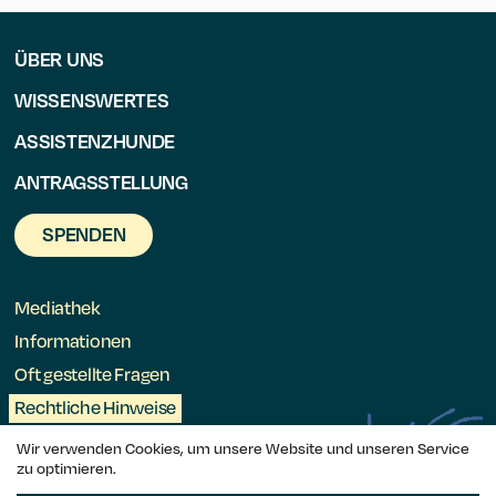
ÜBER UNS
WISSENSWERTES
ASSISTENZHUNDE
ANTRAGSSTELLUNG
SPENDEN
Mediathek
Informationen
Oft gestellte Fragen
Rechtliche Hinweise
Wir verwenden Cookies, um unsere Website und unseren Service
zu optimieren.
Rahna – Muppen ënnerstëtze Leit am Rollstull a.s.b.l.