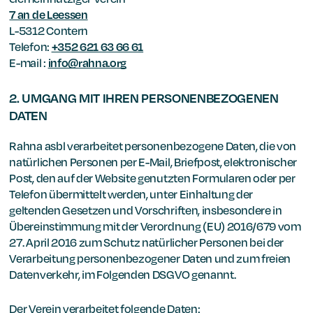
7 an de Leessen
L-5312 Contern
Telefon:
+352 621 63 66 61
E-mail :
info@rahna.org
2. UMGANG MIT IHREN PERSONENBEZOGENEN
DATEN
Rahna asbl verarbeitet personenbezogene Daten, die von
natürlichen Personen per E-Mail, Briefpost, elektronischer
Post, den auf der Website genutzten Formularen oder per
Telefon übermittelt werden, unter Einhaltung der
geltenden Gesetzen und Vorschriften, insbesondere in
Übereinstimmung mit der Verordnung (EU) 2016/679 vom
27. April 2016 zum Schutz natürlicher Personen bei der
Verarbeitung personenbezogener Daten und zum freien
Datenverkehr, im Folgenden DSGVO genannt.
Der Verein verarbeitet folgende Daten: