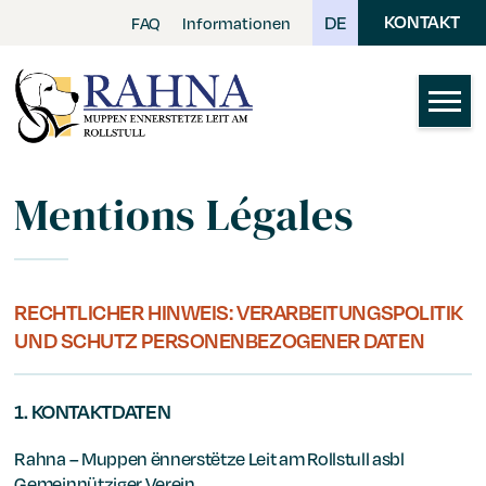
Skip
KONTAKT
DE
FAQ
Informationen
to
main
content
Mentions Légales
RECHTLICHER HINWEIS: VERARBEITUNGSPOLITIK
UND SCHUTZ PERSONENBEZOGENER DATEN
1. KONTAKTDATEN
Rahna – Muppen ënnerstëtze Leit am Rollstull asbl
Gemeinnütziger Verein