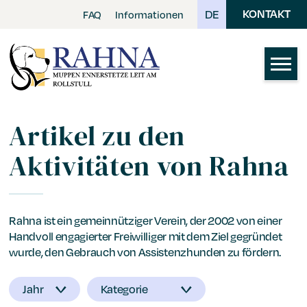
Skip
DE
KONTAKT
FAQ
Informationen
to
main
content
Artikel zu den
Aktivitäten von Rahna
Rahna ist ein gemeinnütziger Verein, der 2002 von einer
Handvoll engagierter Freiwilliger mit dem Ziel gegründet
wurde, den Gebrauch von Assistenzhunden zu fördern.