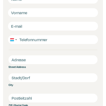
Luxembourg
+352
Street Address
City
ZIP / Postal Code