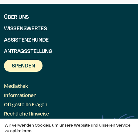
ÜBER UNS
WISSENSWERTES
ASSISTENZHUNDE
ANTRAGSSTELLUNG
SPENDEN
Mediathek
Informationen
Oft gestellte Fragen
Rechtliche Hinweise
Wir verwenden Cookies, um unsere Website und unseren Service
zu optimieren.
Rahna – Muppen ënnerstëtze Leit am Rollstull a.s.b.l.