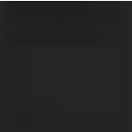
Wir bitten Sie, unseren Fragebogen zu beantworten.
Die Antworten auf dieses Formular werden streng
vertraulich und nur innerhalb von Rahna verwendet.
Persönliche Informationen
Luxembourg
+352
Addresse