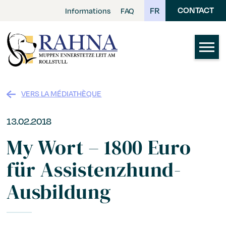
Skip
CONTACT
FR
Informations
FAQ
to
main
content
VERS LA MÉDIATHÈQUE
13.02.2018
My Wort – 1800 Euro
für Assistenzhund-
Ausbildung