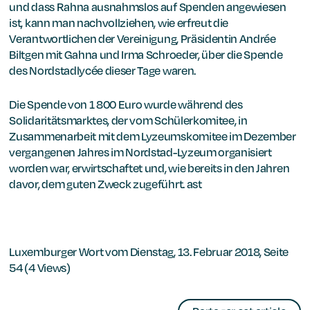
und dass Rahna ausnahmslos auf Spenden angewiesen
ist, kann man nachvollziehen, wie erfreut die
Verantwortlichen der Vereinigung, Präsidentin Andrée
Biltgen mit Gahna und Irma Schroeder, über die Spende
des Nordstadlycée dieser Tage waren.
Die Spende von 1 800 Euro wurde während des
Solidaritätsmarktes, der vom Schülerkomitee, in
Zusammenarbeit mit dem Lyzeumskomitee im Dezember
vergangenen Jahres im Nordstad-Lyzeum organisiert
worden war, erwirtschaftet und, wie bereits in den Jahren
davor, dem guten Zweck zugeführt. ast
Luxemburger Wort vom Dienstag, 13. Februar 2018, Seite
54 (4 Views)