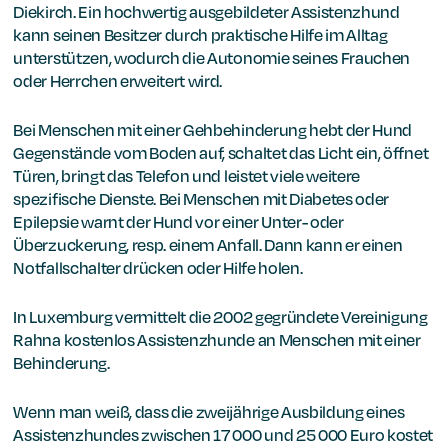
Diekirch. Ein hochwertig ausgebildeter Assistenzhund
kann seinen Besitzer durch praktische Hilfe im Alltag
unterstützen, wodurch die Autonomie seines Frauchen
oder Herrchen erweitert wird.
Bei Menschen mit einer Gehbehinderung hebt der Hund
Gegenstände vom Boden auf, schaltet das Licht ein, öffnet
Türen, bringt das Telefon und leistet viele weitere
spezifische Dienste. Bei Menschen mit Diabetes oder
Epilepsie warnt der Hund vor einer Unter- oder
Überzuckerung, resp. einem Anfall. Dann kann er einen
Notfallschalter drücken oder Hilfe holen.
In Luxemburg vermittelt die 2002 gegründete Vereinigung
Rahna kostenlos Assistenzhunde an Menschen mit einer
Behinderung.
Wenn man weiß, dass die zweijährige Ausbildung eines
Assistenzhundes zwischen 17 000 und 25 000 Euro kostet