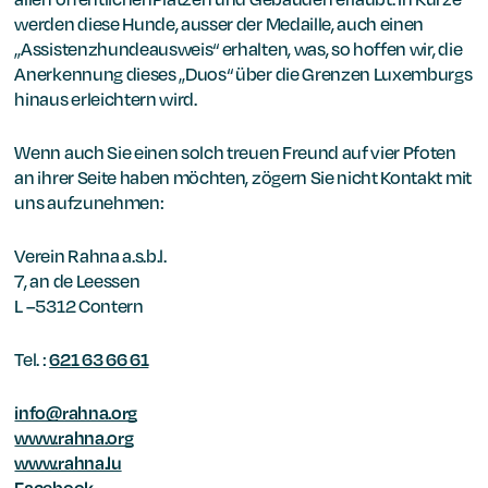
werden diese Hunde, ausser der Medaille, auch einen
„Assistenzhundeausweis“ erhalten, was, so hoffen wir, die
Anerkennung dieses „Duos“ über die Grenzen Luxemburgs
hinaus erleichtern wird.
Wenn auch Sie einen solch treuen Freund auf vier Pfoten
an ihrer Seite haben möchten, zögern Sie nicht Kontakt mit
uns aufzunehmen:
Verein Rahna a.s.b.l.
7, an de Leessen
L –5312 Contern
Tel. :
621 63 66 61
info@rahna.org
www.rahna.org
www.rahna.lu
Facebook