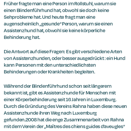
Früher fragte man eine Person im Rollstuhl, warum sie
einen Blindenführhund hat, obwohl sie doch keine
Sehprobleme hat. Und heute fragt man eine
augenscheinlich „gesunde“ Person, warum sie einen
Assistenzhund hat, obwohl sie keine körperliche
Behinderung hat.
Die Antwort auf diese Fragen: Es gibt verschiedene Arten
von Assistenzhunden, oder besser ausgedrückt : ein Hund
kann Personen mit den unterschiedlichsten
Behinderungen oder Krankheiten begleiten.
Während der Blindenführhund schon seit längerem
bekannt ist, gibt es Assistenzhunde für Menschen mit
einer Körperbehinderung seit 16 Jahren in Luxemburg.
Durch die Gründung des Vereins Rahna haben diese neuen
Assistenzhunde ihren Weg nach Luxemburg
gefunden.2008 hat die enge Zusammenarbeit von Rahna
mit dem Verein der „Maîtres des chiens guides d’aveugles“