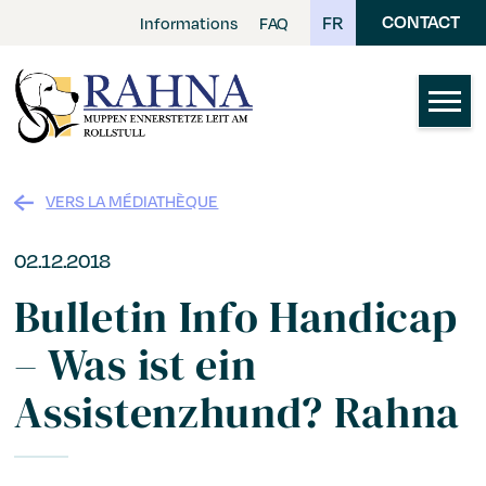
Skip
FR
CONTACT
Informations
FAQ
to
main
content
VERS LA MÉDIATHÈQUE
02.12.2018
Bulletin Info Handicap
– Was ist ein
Assistenzhund? Rahna