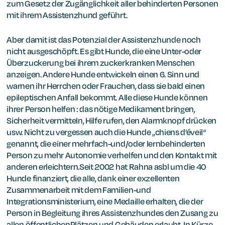
zum Gesetz der Zugänglichkeit aller behinderten Personen
mit ihrem Assistenzhund geführt.
Aber damit ist das Potenzial der Assistenzhunde noch
nicht ausgeschöpft. Es gibt Hunde, die eine Unter-oder
Überzuckerung bei ihrem zuckerkranken Menschen
anzeigen. Andere Hunde entwickeln einen 6. Sinn und
warnen ihr Herrchen oder Frauchen, dass sie bald einen
epileptischen Anfall bekommt. Alle diese Hunde können
ihrer Person helfen : das nötige Medikament bringen,
Sicherheit vermitteln, Hilfe rufen, den Alarmknopf drücken
usw. Nicht zu vergessen auch die Hunde „chiens d’éveil“
genannt, die einer mehrfach-und/oder lernbehinderten
Person zu mehr Autonomie verhelfen und den Kontakt mit
anderen erleichtern.Seit 2002 hat Rahna asbl um die 40
Hunde finanziert, die alle, dank einer exzellenten
Zusammenarbeit mit dem Familien-und
Integrationsministerium, eine Medaille erhalten, die der
Person in Begleitung ihres Assistenzhundes den Zusang zu
allen öffentlichenPlätzen und Gebäuden erlaubt. In Kürze